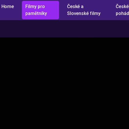
Home
Filmy pro
České a
České
pamětníky
Slovenské filmy
pohád