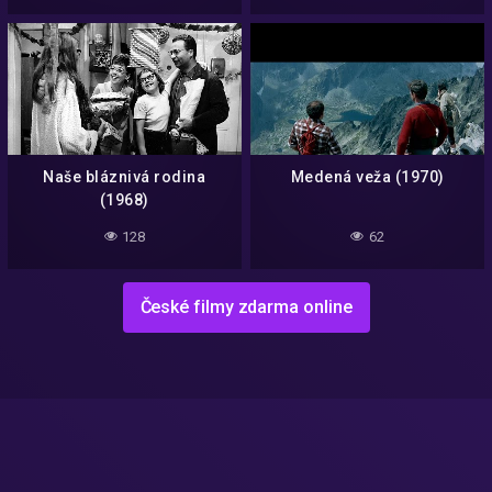
Naše bláznivá rodina
Medená veža (1970)
(1968)
128
62
České filmy zdarma online