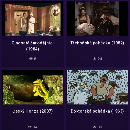
O nosaté čarodějnici
Třeboňská pohádka (1982)
(1984)
8
24
Český Honza (2007)
Doktorská pohádka (1963)
14
30