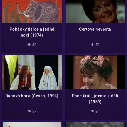
Pohádky tisíce a jedné
Čertova nevěsta
noci (1974)
30
52
Duhová hora (Česko, 1994)
Pane králi, jdeme z dáli
(1989)
87
24