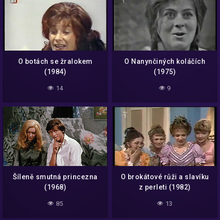
O botách se žralokem
O Nanynčiných koláčích
(1984)
(1975)
14
9
Šíleně smutná princezna
O brokátové růži a slavíku
(1968)
z perleti (1982)
85
13