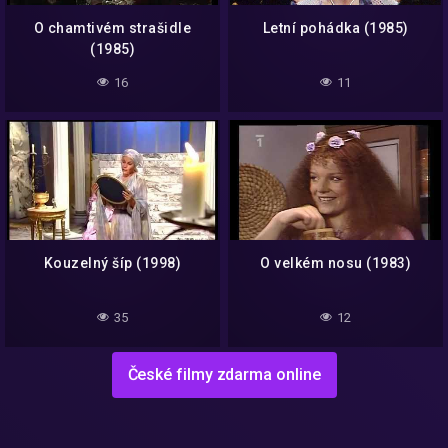
O chamtivém strašidle
Letní pohádka (1985)
(1985)
16
11
Kouzelný šíp (1998)
O velkém nosu (1983)
35
12
České filmy zdarma online