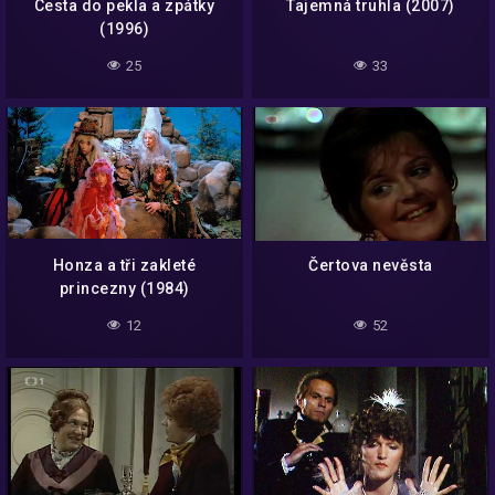
Cesta do pekla a zpátky
Tajemná truhla (2007)
(1996)
25
33
Honza a tři zakleté
Čertova nevěsta
princezny (1984)
12
52