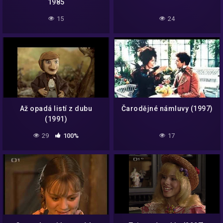
1985
15
24
Až opadá listí z dubu
Čarodějné námluvy (1997)
(1991)
29
100%
17