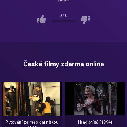
0
/
0
České filmy zdarma online
Putování za měsíční nitkou
Hrad stínů (1994)