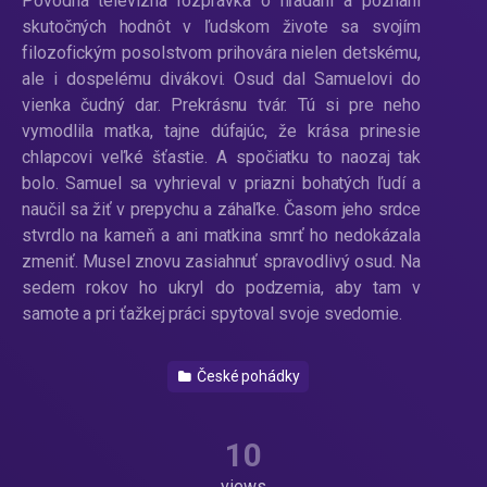
Pôvodná televízna rozprávka o hľadaní a poznaní
skutočných hodnôt v ľudskom živote sa svojím
filozofickým posolstvom prihovára nielen detskému,
ale i dospelému divákovi. Osud dal Samuelovi do
vienka čudný dar. Prekrásnu tvár. Tú si pre neho
vymodlila matka, tajne dúfajúc, že krása prinesie
chlapcovi veľké šťastie. A spočiatku to naozaj tak
bolo. Samuel sa vyhrieval v priazni bohatých ľudí a
naučil sa žiť v prepychu a záhaľke. Časom jeho srdce
stvrdlo na kameň a ani matkina smrť ho nedokázala
zmeniť. Musel znovu zasiahnuť spravodlivý osud. Na
sedem rokov ho ukryl do podzemia, aby tam v
samote a pri ťažkej práci spytoval svoje svedomie.
České pohádky
10
views