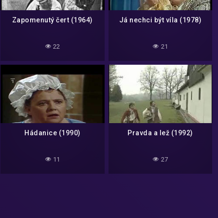
Zapomenutý čert (1964)
Já nechci být víla (1978)
22
21
Hádanice (1990)
Pravda a lež (1992)
11
27