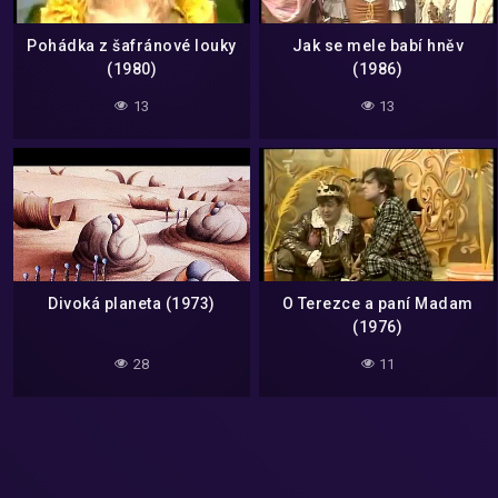
Pohádka z šafránové louky
Jak se mele babí hněv
(1980)
(1986)
13
13
Divoká planeta (1973)
O Terezce a paní Madam
(1976)
28
11