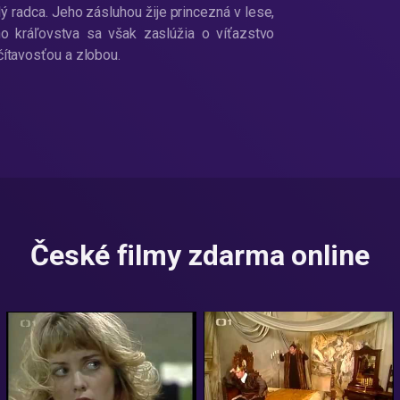
lý radca. Jeho zásluhou žije princezná v lese,
ho kráľovstva sa však zaslúžia o víťazstvo
čítavosťou a zlobou.
České filmy zdarma online