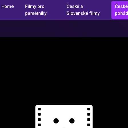
Home
Filmy pro
České a
České
pamětníky
Slovenské filmy
pohád