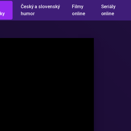
Český a slovenský
Filmy
Seriály
ky
humor
online
online