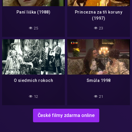
Paní liška (1988)
Princezna za tři koruny
(1997)
25
23
O siedmich rokoch
Smůla 1998
12
21
České filmy zdarma online