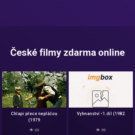
České filmy zdarma online
Chlapi přece nepláčou
Vyhnanství •1.díl (1982
(1979
69
99