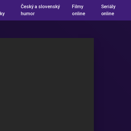
Český a slovenský
Filmy
Seriály
ky
humor
online
online