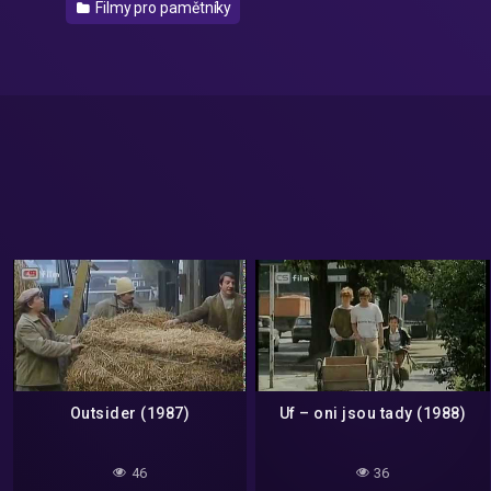
Filmy pro pamětníky
Outsider (1987)
Uf – oni jsou tady (1988)
46
36