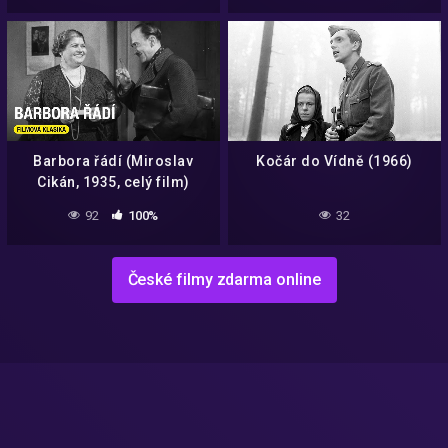
Barbora řádí (Miroslav
Kočár do Vídně (1966)
Cikán, 1935, celý film)
92
100%
32
České filmy zdarma online