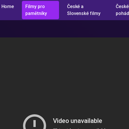
Home
Filmy pro
České a
České
pamětníky
Slovenské filmy
pohád