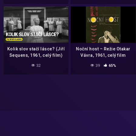
Kolik slov stačí lásce? (Jiří
Noční host – Režie Otakar
Sequens, 1961, celý film)
Vávra, 1961, celý film
32
39
65%