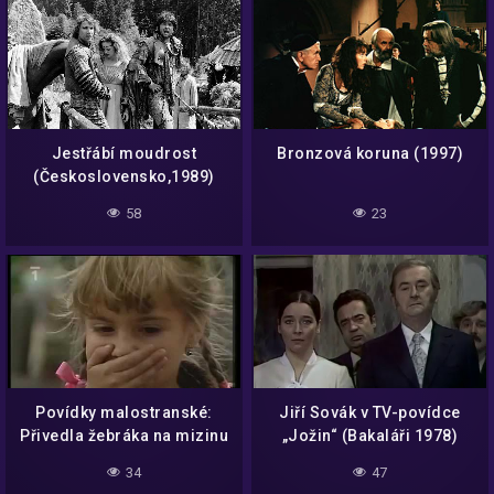
Jestřábí moudrost
Bronzová koruna (1997)
(Československo,1989)
58
23
Povídky malostranské:
Jiří Sovák v TV-povídce
Přivedla žebráka na mizinu
„Jožin“ (Bakaláři 1978)
(1984) (2/2)
34
47