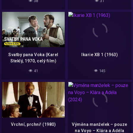
38
31
Svatby pana Voka (Karel
Ikarie XB 1 (1963)
Steklý, 1970, celý film)
41
145
Vrchní, prchni! (1980)
Výměna manželek – pouze
na Voyo – Klára a Adéla