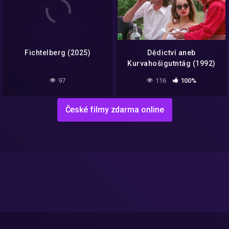
Fichtelberg (2025)
Dědictví aneb
Kurvahošigutntág (1992)
97
116
100%
České filmy zdarma online