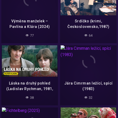
Výměna manželek –
Srdíčko (krimi,
Pavlína a Klára (2024)
Československo,1987)
77
64
Láska na druhý pohled
Jára Cimrman ležící, spící
(Ladislav Rychman, 1981,
(1983)
celý film)
38
32