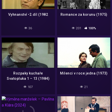
Vyhnanství •2.díl (1982
Romance za korunu (1975)
36
201
100%
Rozpaky kuchaře
Milenci v roce jedna (1973)
Svatopluka 1 – 13 (1984)
komplet
107
21