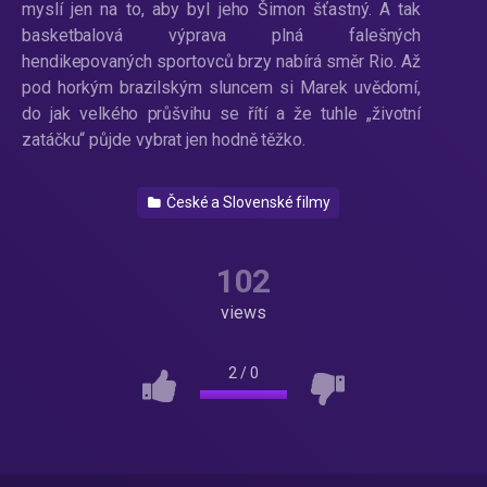
myslí jen na to, aby byl jeho Šimon šťastný. A tak
basketbalová výprava plná falešných
hendikepovaných sportovců brzy nabírá směr Rio. Až
pod horkým brazilským sluncem si Marek uvědomí,
do jak velkého průšvihu se řítí a že tuhle „životní
zatáčku“ půjde vybrat jen hodně těžko.
České a Slovenské filmy
102
views
2
/
0