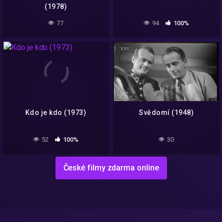
(1978)
77
94
100%
Kdo je kdo (1973)
Svědomí (1948)
52
100%
30
České filmy zdarma online