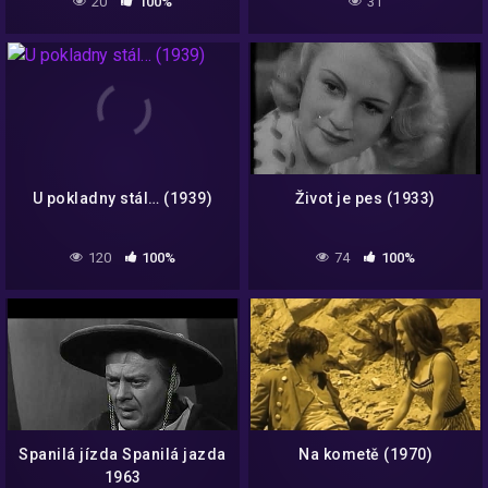
20
100%
31
U pokladny stál… (1939)
Život je pes (1933)
120
100%
74
100%
Spanilá jízda Spanilá jazda
Na kometě (1970)
1963