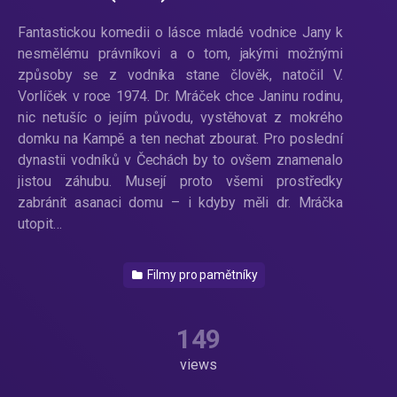
Fantastickou komedii o lásce mladé vodnice Jany k
nesmělému právníkovi a o tom, jakými možnými
způsoby se z vodníka stane člověk, natočil V.
Vorlíček v roce 1974. Dr. Mráček chce Janinu rodinu,
nic netušíc o jejím původu, vystěhovat z mokrého
domku na Kampě a ten nechat zbourat. Pro poslední
dynastii vodníků v Čechách by to ovšem znamenalo
jistou záhubu. Musejí proto všemi prostředky
zabránit asanaci domu – i kdyby měli dr. Mráčka
utopit…
Filmy pro pamětníky
149
views