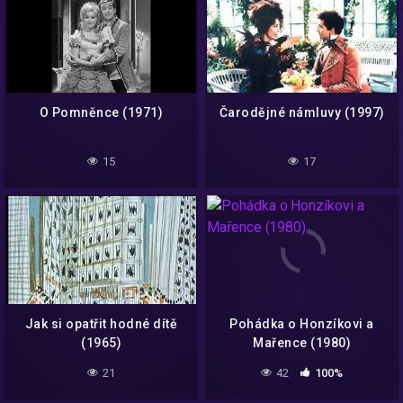
O Pomněnce (1971)
Čarodějné námluvy (1997)
15
17
Jak si opatřit hodné dítě
Pohádka o Honzíkovi a
(1965)
Mařence (1980)
21
42
100%