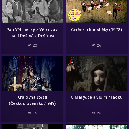
Pan Větrovský z Větrova a
Cvrček a housličky (1978)
paní Deštná z Dešťova
(1969)
20
26
Královna štěstí
O Maryšce a vlčím hrádku
(Československo,1989)
15
25