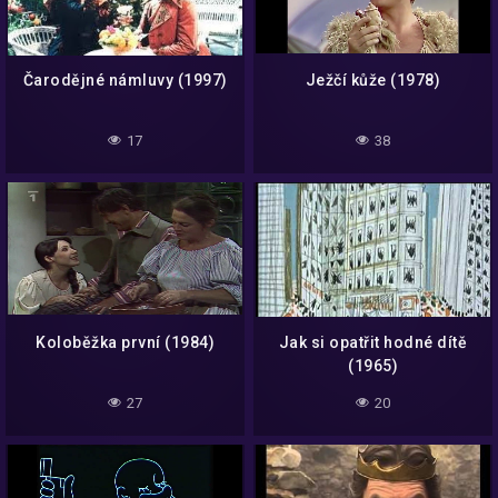
Čarodějné námluvy (1997)
Ježčí kůže (1978)
17
38
Koloběžka první (1984)
Jak si opatřit hodné dítě
(1965)
27
20