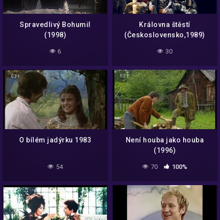
Spravedlivý Bohumil
Královna štěstí
(1998)
(Československo,1989)
Pohadka
6
30
O bílém jadýrku 1983
Není houba jako houba
(1996)
54
70
100%