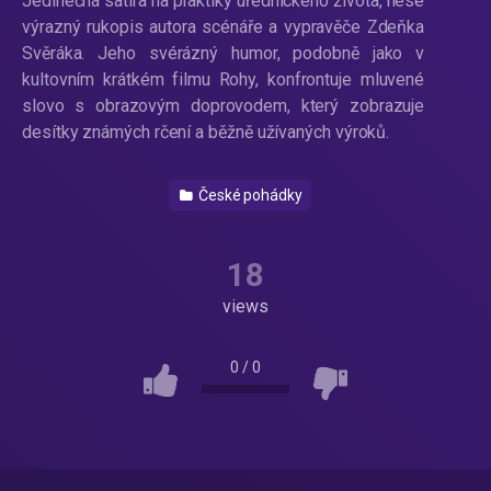
Jedinečná satira na praktiky úřednického života, nese
výrazný rukopis autora scénáře a vypravěče Zdeňka
Svěráka. Jeho svérázný humor, podobně jako v
kultovním krátkém filmu Rohy, konfrontuje mluvené
slovo s obrazovým doprovodem, který zobrazuje
desítky známých rčení a běžně užívaných výroků.
České pohádky
18
views
0
/
0