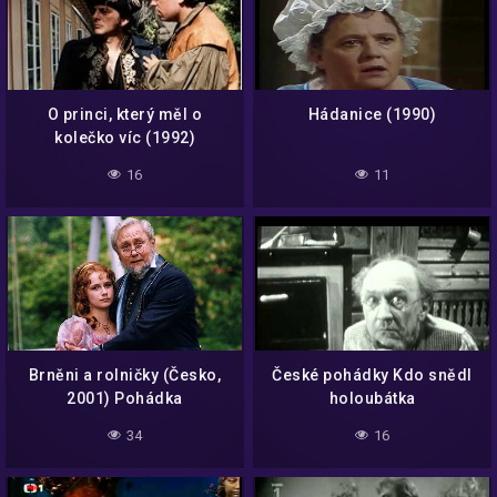
O princi, který měl o
Hádanice (1990)
kolečko víc (1992)
16
11
Brněni a rolničky (Česko,
České pohádky Kdo snědl
2001) Pohádka
holoubátka
34
16