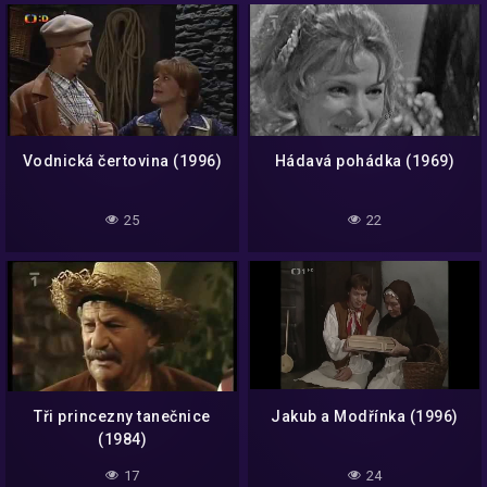
Vodnická čertovina (1996)
Hádavá pohádka (1969)
25
22
Tři princezny tanečnice
Jakub a Modřínka (1996)
(1984)
17
24