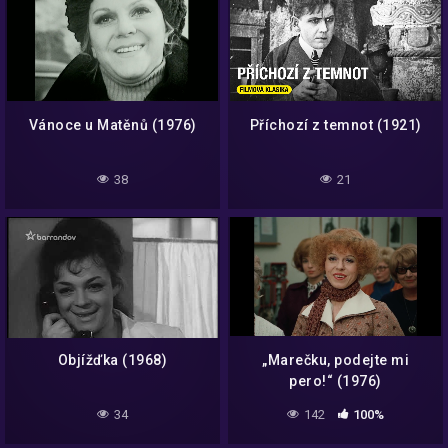
Vánoce u Matěnů (1976)
Příchozí z temnot (1921)
38
21
Objížďka (1968)
„Marečku, podejte mi
pero!“ (1976)
34
142
100%