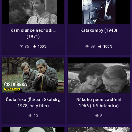
Kam slunce nechodí…
Katakomby (1940)
(1971)
35
100%
98
100%
Čistá řeka (Štěpán Skalský,
Někoho jsem zastřelil
1978, celý film)
1966 (Jiří Adamíra)
20
8