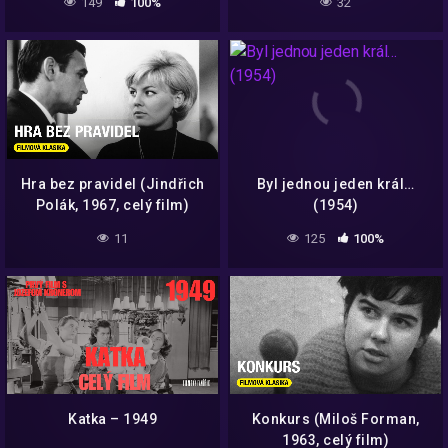
149
100%
32
Hra bez pravidel (Jindřich
Byl jednou jeden král…
Polák, 1967, celý film)
(1954)
11
125
100%
Katka – 1949
Konkurs (Miloš Forman,
1963, celý film)