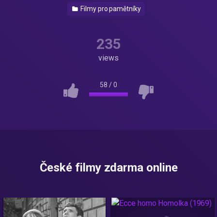
Filmy pro pamětníky
235
views
58
/
0
České filmy zdarma online