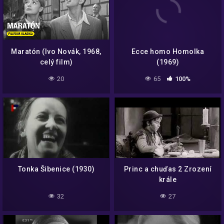
Maratón (Ivo Novák, 1968,
Ecce homo Homolka
celý film)
(1969)
20
65
100%
Tonka Šibenice (1930)
Princ a chuďas 2 Zrození
krále
32
27