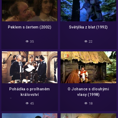
Peklem s čertem (2002)
Světýlka z blat (1992)
35
22
Pohádka o prolhaném
O Johance s dlouhými
království
vlasy (1998)
(Československo,1992)
45
18