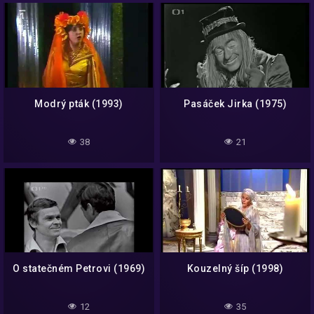
Modrý pták (1993)
Pasáček Jirka (1975)
38
21
O statečném Petrovi (1969)
Kouzelný šíp (1998)
12
35