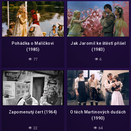
Pohádka o Malíčkovi
Jak Jaromil ke štěstí přišel
(1985)
(1983)
77
6
Zapomenutý čert (1964)
O těch Martinových dudách
(1990)
22
64