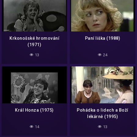
Krkonošské hromování
Paní liška (1988)
(1971)
13
24
Král Honza (1975)
Pohádka o lidech a Boží
lékárně (1995)
14
13