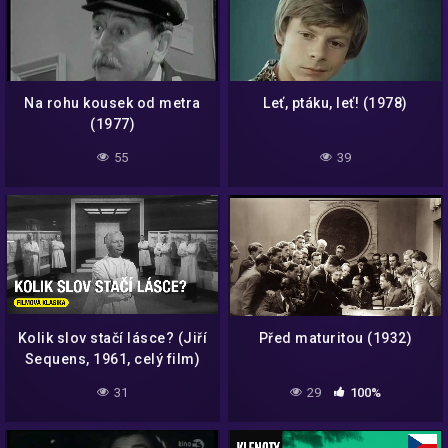
Na rohu kousek od metra
Leť, ptáku, leť! (1978)
(1977)
55
39
Kolik slov stačí lásce? (Jiří
Před maturitou (1932)
Sequens, 1961, celý film)
31
29
100%