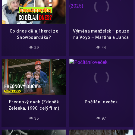
Co dnes dělají herci ze
Výměna manželek – pouze
Snowboarďáků?
na Voyo – Martina a Janča
(2025)
29
44
Freonový duch (Zdeněk
Počítání oveček
Zelenka, 1990, celý film)
35
97