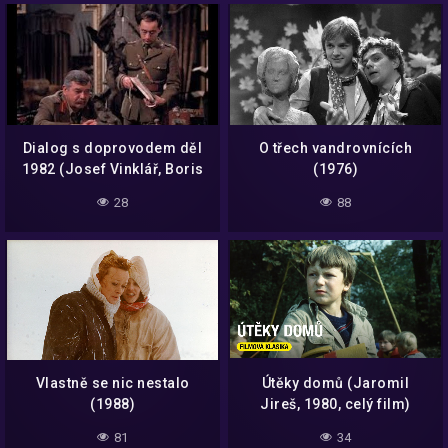
Dialog s doprovodem děl
O třech vandrovnících
1982 (Josef Vinklář, Boris
(1976)
Rösner)
28
88
Vlastně se nic nestalo
Útěky domů (Jaromil
(1988)
Jireš, 1980, celý film)
81
34