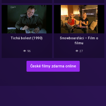
Tichá bolest (1990)
Snowboarďáci – Film o
filmu
96
27
České filmy zdarma online