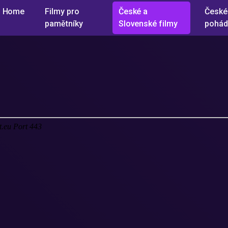
Home
Filmy pro
České a
České
pamětníky
Slovenské filmy
pohád