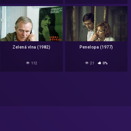
Zelená vlna (1982)
Penelopa (1977)
112
21
0%