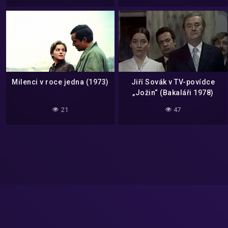
Milenci v roce jedna (1973)
Jiří Sovák v TV-povídce
„Jožin“ (Bakaláři 1978)
21
47