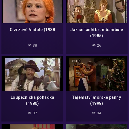
O zrzavé Andule (1988
Jak se tančí brumbambule
(1985)
38
26
Loupežnická pohádka
Tajemství mořské panny
(1980)
(1998)
37
34