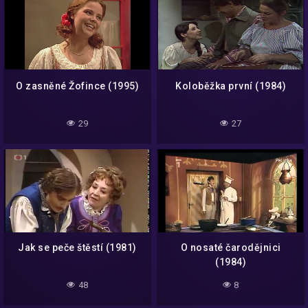
O zasněné Žofince (1995)
Koloběžka první (1984)
29
27
Jak se peče štěstí (1981)
O nosaté čarodějnici
(1984)
48
8