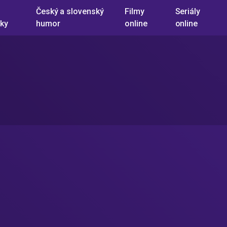
Český a slovenský
Filmy
Seriály
ky
humor
online
online