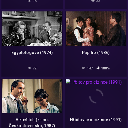
26
33
Egyptologové (1974)
Papilio (1986)
72
147
100%
V kleštích (krimi,
Hřbitov pro cizince (1991)
Československo, 1987)