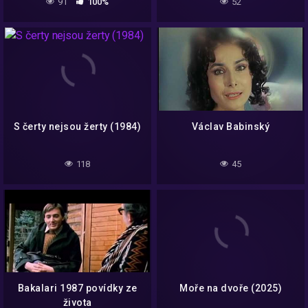
91
100%
52
S čerty nejsou žerty (1984)
Václav Babinský
118
45
Bakalari 1987 povídky ze
Moře na dvoře (2025)
života