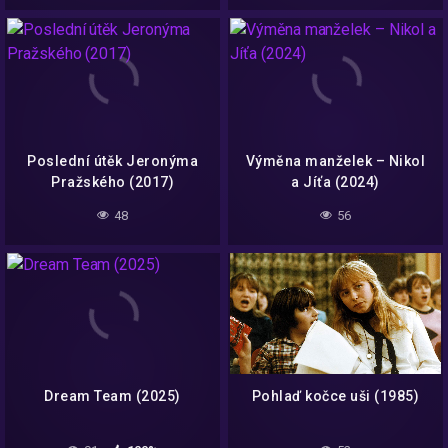
Poslední útěk Jeronýma
Výměna manželek – Nikol
Pražského (2017)
a Jíťa (2024)
48
56
Dream Team (2025)
Pohlaď kočce uši (1985)