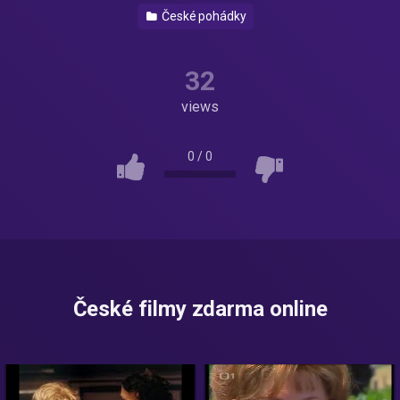
České pohádky
32
views
0
/
0
České filmy zdarma online