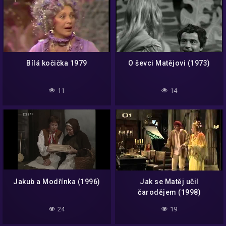
Bílá kočička 1979
O ševci Matějovi (1973)
11
14
Jakub a Modřínka (1996)
Jak se Matěj učil
čarodějem (1998)
24
19