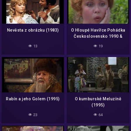
Nevěsta z obrázku (1983)
O Hloupé Havířce Pohádka
Československo 1990 &
Honzovi a Princezně
13
19
Dorince 1985
Rabín a jeho Golem (1995)
O kumburské Meluzíně
(1995)
23
64