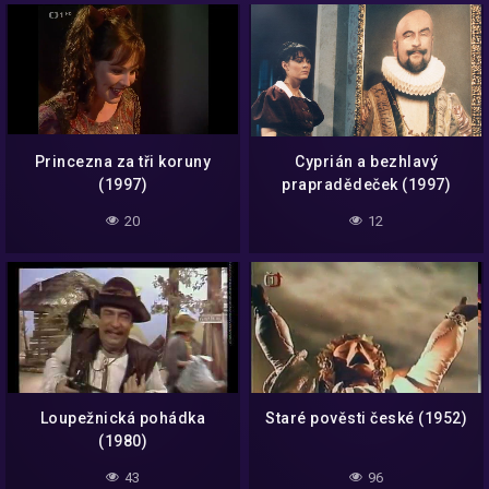
Princezna za tři koruny
Cyprián a bezhlavý
(1997)
prapradědeček (1997)
20
12
Loupežnická pohádka
Staré pověsti české (1952)
(1980)
43
96