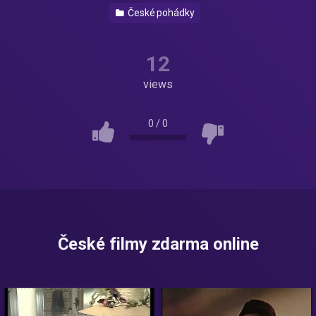
České pohádky
12
views
0
/
0
České filmy zdarma online