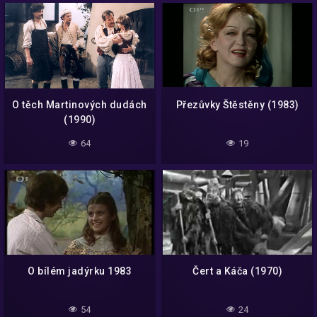
O těch Martinových dudách
Přezůvky Štěstěny (1983)
(1990)
64
19
O bílém jadýrku 1983
Čert a Káča (1970)
54
24