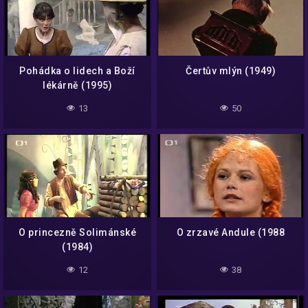
Pohádka o lidech a Boží
Čertův mlýn (1949)
lékárně (1995)
13
50
O princezně Solimánské
O zrzavé Andule (1988
(1984)
12
38