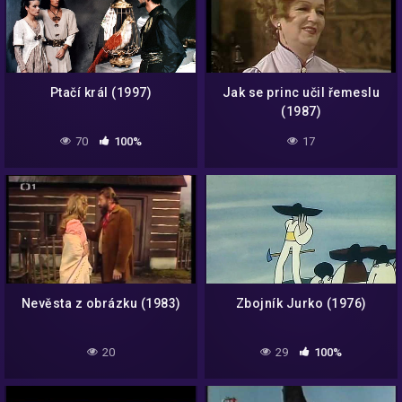
Ptačí král (1997)
Jak se princ učil řemeslu
(1987)
70
100%
17
Nevěsta z obrázku (1983)
Zbojník Jurko (1976)
20
29
100%