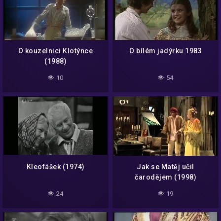
O kouzelnici Klotýnce
O bílém jadýrku 1983
(1988)
10
54
Kleofášek (1974)
Jak se Matěj učil
čarodějem (1998)
24
19