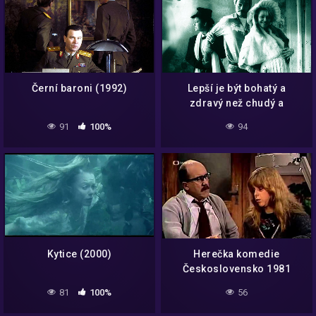
Černí baroni (1992)
Lepší je být bohatý a
zdravý než chudý a
nemocný (1992)
91
100%
94
Kytice (2000)
Herečka komedie
Československo 1981
81
100%
56