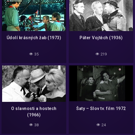
Údolí krásných žab (1973)
Páter Vojtěch (1936)
35
219
O slavnosti a hostech
Šaty – Slov tv. film 1972
(1966)
38
24