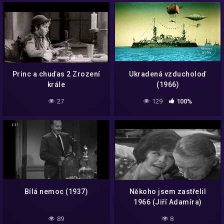
Princ a chuďas 2 Zrození
Ukradená vzducholoď
krále
(1966)
27
129
100%
Bílá nemoc (1937)
Někoho jsem zastřelil
1966 (Jiří Adamíra)
89
8